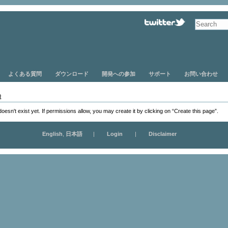
よくある質問
ダウンロード
開発への参加
サポート
お問い合わせ
t
 doesn't exist yet. If permissions allow, you may create it by clicking on “Create this page”.
English
,
日本語
|
Login
|
Disclaimer