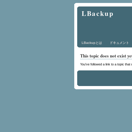
LBackup
LBackupとは
ドキュメント
This topic does not exist ye
You've followed a link to a topic that